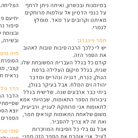
במיומנות ובכשרון, ואיתה ניתן לרחף
הצליחה.
על כנפי הדמיון אל עולמות מרוחקים
יחיעם פד
מאיתנו וקרובים עד מאד. מומלץ
סיפור נה
לגמרי.
ובצומח ש
תמר ויינברג
:
ובשירה, 
יש לי כלכך הרבה סיבות טובות לאהוב
מיה מיטב
את הספר הזה.
הסופרת ה
קודם כל בגלל העברית המשובחת שלו.
קצבי, מ
שנית, בגלל מיקום העלילה ברמת
נראית תד
הגולן, כנרת, דגניה ונהריים ומדבר
יהודה וים המלח. אבל בעיקר בגולן,
הדר גילה
ביתי כבר ארבעים שנה. שלישית בגלל
הדבר הר
גיבורות הספר התאומות, שבהיותי אמא
שסיימתי 
לתאומות אני מרותקת לעניין. ורביעית,
יוצא הספ
משום שלאחת התאומות קוראים תמר,
הספרים ה
ואת זה לא צריך להסביר.
אבל גם בלי כל הסיבות המוזכרות
סופי טני
לעיל, אני אוהבת את הספר הזה מפני