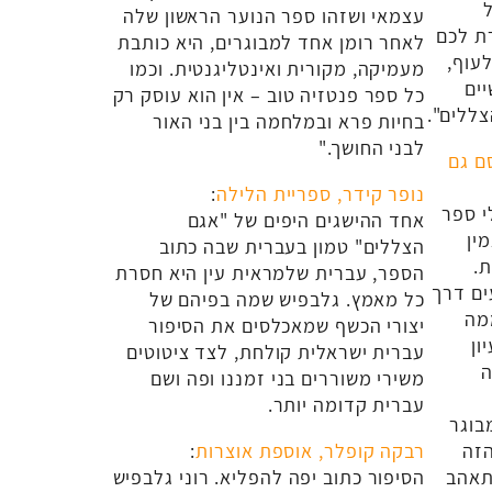
עצמאי ושזהו ספר הנוער הראשון שלה
ת לכם
לאחר רומן אחד למבוגרים, היא כותבת
עוף,
מעמיקה, מקורית ואינטליגנטית. וכמו
ים
כל ספר פנטזיה טוב – אין הוא עוסק רק
ללים".
בחיות פרא ובמלחמה בין בני האור
לבני החושך."
ם גם
נופר קידר, ספריית הלילה
:
י ספר
אחד ההישגים היפים של "אגם
ין
הצללים" טמון בעברית שבה כתוב
.
הספר, עברית שלמראית עין היא חסרת
ים דרך
כל מאמץ. גלבפיש שמה בפיהם של
מה
יצורי הכשף שמאכלסים את הסיפור
ון
עברית ישראלית קולחת, לצד ציטוטים
ה
משירי משוררים בני זמננו ופה ושם
עברית קדומה יותר.
בוגר
הזה
רבקה קופלר, אוספת אוצרות
:
יתאהב
הסיפור כתוב יפה להפליא. רוני גלבפיש