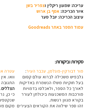
עריכה: שמעון ריקלין ו
צפריר בשן
איור הכריכה:
אסף בן ארוש
עיצוב הכריכה: יובל סער
עמוד הספר באתר Goodreads
סקירות וביקורות:
מור דבורקין-פוגלמן, עכבר העיר
:
עטרה או
גלבפיש משכילה לברוא עולם קסום
וואו. אין
בעל חוקיות משלו הנשמרת באדיקות
התגובה ה
לאורך כל הספר, ולאכלסו בדמויות
הצללים
.
מורכבות המשכנעות ביכולתן לעורר
כי כן, נ
בקורא מגוון רגשות.
שנקטפים
זהו ספר שילווה את הקוראים הצעירים
מקום משל