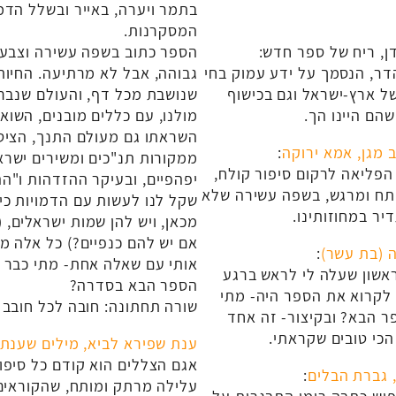
בתמר ויערה, באייר ובשלל הדמו
המסקרנות.
ן, ריח של ספר חדש:
הספר כתוב בשפה עשירה וצבעו
דר, הנסמך על ידע עמוק בחי
גבוהה, אבל לא מרתיעה. החיות
ל ארץ-ישראל וגם בכישוף
שנושבת מכל דף, והעולם שנבר
שהם היינו הך.
מולנו, עם כללים מובנים, השוא
השראתו גם מעולם התנך, הציט
 מגן, אמא ירוקה
:
ממקורות תנ"כים ומשירים ישרא
פליאה לרקום סיפור קולח,
יפהפיים, ובעיקר ההזדהות ו"הה
ותח ומרגש, בשפה עשירה שלא
שקל לנו לעשות עם הדמויות כי 
יר במחוזותינו.
מכאן, ויש להן שמות ישראלים, 
אם יש להם כנפיים?) כל אלה מ
 (בת עשר)
:
אותי עם שאלה אחת- מתי כבר י
אשון שעלה לי לראש ברגע
הספר הבא בסדרה?
לקרוא את הספר היה- מתי
שורה תחתונה: חובה לכל חובב 
ר הבא? ובקיצור- זה אחד
כי טובים שקראתי.
ענת שפירא לביא, מילים שענת
אגם הצללים הוא קודם כל סיפו
, גברת הבלים
:
עלילה מרתק ומותח, שהקוראים