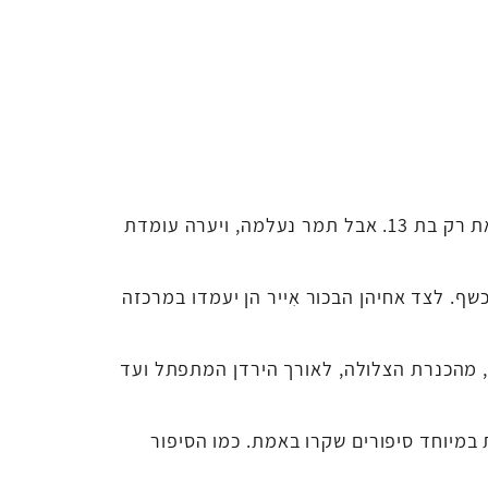
יערה שומעת את קולה של תמר בתוך ראשה, ולא מבינה מה קורה. הרי כולם יודעים שאסור לעוף, בטח לא כשאת רק בת 13. אבל תמר נעלמה, ויערה עומדת
שף. לצד אחיהן הבכור אִייר הן יעמדו במרכזה
 מהכנרת הצלולה, לאורך הירדן המתפתל ועד
במיוחד סיפורים שקרו באמת. כמו הסיפור