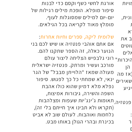
יות
אורגת לחשי כשף וקסם כדי לבנות
סיפור מופלא. הופכת מילים רגילות של
נית,
יום-יום למילים שמסוגלות לעוף.
מומלץ מאוד לקריאה בכל הגילאים.
א
שלומית ליקה, ספרים וחיות אחרות
:
ב את
אם אתם אוהבי פנטזיה או שיש לכם בני
וטים
הנוער כאלה, זה הספר שתקנו להם.
לים
רוני גלבפיש הצליחה ליצור עולם
יכרות"
מורכב ועשיר ומרתק. פנטזיה ישראלית
הן
מעולה שמאז “הלוייתן מבבל” של הגר
(אז מה
ינאי, לא שמחתי כל כך לפגוש. סיפור
שאירים
נפלא מלא דמיון שהוא כולו אהבת
גיע
השפה והשירה, גיבורות אמיצות,
תאומות ג’ינג’יות שעפות ומצלהבות
פנטזיה.
(תקראו ולא תבינו איך חייתם בלי זה),
:
נלחמות ואוהבות. לעולם שוב לא אביט
ר
בכינרת ובהרי הגולן באותו מבט.