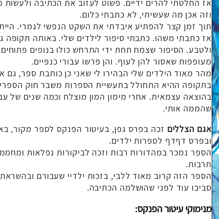
אז החלטתי להרים ידיים. פשוט לעזוב את הכתיבה ולעשות מ
וזה אכן מה שעשיתי, לא כתבתי כלום.
תוך זמן קצר להפתיע איבדתי את השקט הנפשי לגמרי. הייתי
אז כתבתי משהו. כתבתי סיפור לילדים שלי. באותה תקופה 
ולטבע. הסיפור שצמח תחת ידי התרחש כולו בנופים פתוחים, 
מעופפות שאסור להן לעוף. והן פרשו עבורי כנפיים.
מהר מאוד הילדים שלי הבהירו לי שאני כן כותבת ספר, גם 
בתקופה ההיא התחולל בתעשיית הספרות משבר חוק הספרים,
בהוצאה עצמאית. אחרי מימון המון מוצלח וכמה שנים של עב
שהממה אותי.
אגם הצללים
זכה בפרס גפן, בעיטור הפנקס לספר מקור, בא
ובפרס דףדף לספרות ילדים.
הספר נמכר במהדורות רבות וזכה לביקורות נפלאות ומחממו
תרבות.
הספר הזה קרוב מאוד ללבי, בזכות ילדיי שעבורם ובהשראתם
סביבו עוד לפני שהושלמה הכתיבה.
מנימוקי עיטור הפנקס: