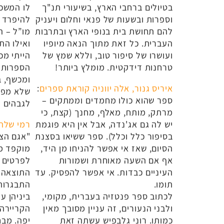
בטיולים ברחבי הארץ, בשיעורי תנ"ך
לו המשכי
וספרות ובשעות של פנאי וחלום ויעניק
להיפרד מ
להם תחושת בית בנופי הארץ ובתרבות
מו”ל – ה
העברית. כל זאת מתוך הנאה מיופיו
ואילו הת
ועושרו של סיפור טוב, וללא שמץ של
הייתי מכ
טרחנות דידקטית. מומלץ ביותר!
הספרות ב
ומכשף, 
איריס גנור, אלה יווניה קוראת ספרים
:
שלא מפס
ספר שהוא כולו מחמדים וממתקים –
לגבהים ע
מרתק, מותח, מאלף, מחנך (קצת, כי
יש לה גם אג'נדה, אבל אין היא פוגמת
רמי שלהב
בסיפור כלל וכלל). ספר ששיאו בסצנת
"אגם הצל
הסיום, שאז אי אפשר להניחו מן היד,
מוקפד מ
אף אם השעה מאוחרת ושמורות
לפרטים ו
העיניים כבדות. אי אפשר להפסיק. עד
התוצאה 
תומו.
התבגרות
לכתוב ספר פנטזיה בעברית, מקומי,
ביניהן ע
ולבני הנעורים, זה עניין מסובך מאין
הקריירה
כמותו. רוני גלבפיש עשתה זאת
יפה. מבח