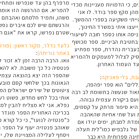
מרפרף בהן עד שנפרשו ומתחיל
ם, כי הדמויות מעניינות מכדי
להמריא. אם ההרגשה הזו אומר
הן מקץ ספר בודד. לוּ אני
משהו, ותמיד חלמתם ואהבתם ל
ייתי משקיעה בספרי ההמשך.
והרגשתם שיש לכם איברים נפשי
ייעצו איתי במשרד החינוך,
שטרם נפרשו, קראו את "אגם הצ
ניסה אותו כספר חובה לשיעורי
חטיבת הביניים. ספר מכושף
גלעד נדלר, מקור ראשון: (פורס
בעברית נהדרת, ספר מפתיע
באתר נוריתה)
:
יק לצלול למעמקים ולהמריא
וואו. הרבה הרבה זמן לא זכור ל
ד העמוד האחרון.
פנטסיה כל כך משובח. לא להאמ
שהספר הזה יצא בהוצאה עצמית
ת, בלי פאניקה
:
הגאונות בכך שלחשי קסם מובע
לים" הוא ספר יפהפה,
ציטוטים של שירים ישראלים המ
אוד שנעשה בתשומת לב רבה
אותי בכל לחש מחדש, פשוט רעי
עם ביקורת עצמית גבוהה.
נפלא. אני לא מצליח להבין למ
היא סיפור מרתק על קסמים,
בכריכה האחורית הספר מוגדר
 ועל שתי אחיות שהאהבה
כ"פנטזיה לנוער", כי כל קורא מ
ומדת למבחן. ימים יגידו אם
שאוהב פנטזיה יעוף על הספר 
 של גלבפיש כמו"לית תעלה
ויסחף לעלילה המצויינת שלו, 
ינה ספרותית היא כבר