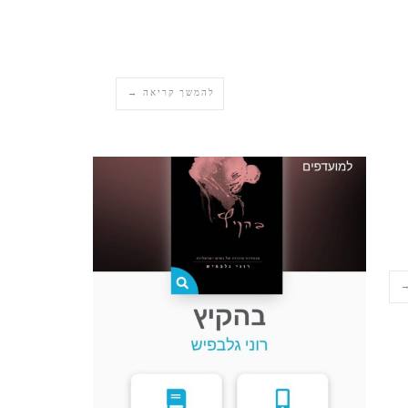
להמשך קריאה →
→