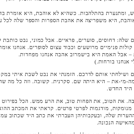
ש, ומתנערת בהתלהבות. כשהיא לא אוהבת, היא אומרת בדי
אוהבת, היא משפריצה את אהבת הספרות והספר שלה לכל ע
 שלה: דחוסים, סוערים, פראיים. אבל כמוני, נבט כותבת 
ולות פנימיים מרושעים וכבוד עצום לסופרים. אנחנו אומר
נות – אבל האמת היא בישמרוב אהבה אנחנו מפחדות.
י אנחנו בורחות.)
ם ושילחתי אותם לדרכם. הזמנתי את נבט לשבת איתי במקו
-מי-את – היא היתה שם. סקרנית. קשובה. וזה כל מה שהי
 היד החדש.
בה. את הטוב, את הפחות טוב, את הרע ממש. הכל בפירוט ענ
 מנומקות, מודגמות לפרטי פרטים. קראתי את המכתב ההוא
 ההערות שלה, ובעקבותיהן העברתי את כתב היד שכתוב עמ
מהאישה הנכונה.