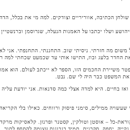
 שולחן הכתיבה, אווריריים וצודקים. למה מי את בכלל, הד
הושע ושלו יכתבו על האמנות הנעלה, שגרוסמן וברנשטיין י
משום מה חזרתי. ניסיתי שוב. התחננתי. התחנפתי. אני לא
ת החדר בלעג ובוז, התישו אותי עד שכמעט שכחתי למה רצ
טר משיירת החכמים הזו, הספר לא ייכתב לעולם. הוא אמר
את המשפט כבר היה לי שם. נבט.
אז בחיים. היא למדה אצלי כמה סדנאות. אני יודעת עליה 
שעשויה ממילים, סימני פיסוק ורווחים. כאילו בלי הקריאה
ראת-כל – אוסטן וטולקין, קסטנר ופרנזן. קלאסיקות מרקד
נקייה, יחפה, סקרנית. תמיד בנכונות עצומה להסחף לתוך